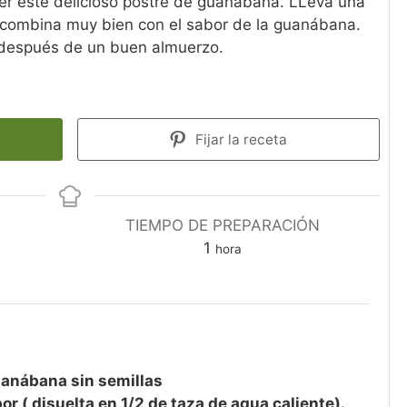
er este delicioso postre de guanábana. LLeva una
 combina muy bien con el sabor de la guanábana.
 después de un buen almuerzo.
Fijar la receta
TIEMPO DE PREPARACIÓN
1
hora
uanábana sin semillas
or ( disuelta en 1/2 de taza de agua caliente).