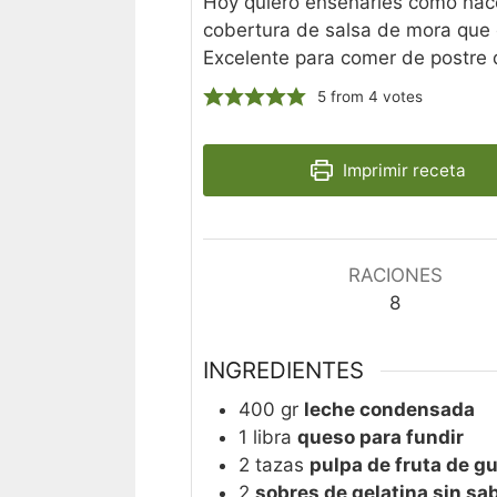
Hoy quiero enseñarles como hac
cobertura de salsa de mora que
Excelente para comer de postre
5
from
4
votes
Imprimir receta
RACIONES
8
INGREDIENTES
400
gr
leche condensada
1
libra
queso para fundir
2
tazas
pulpa de fruta de g
2
sobres de gelatina sin sab