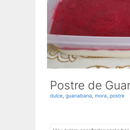
Postre de Gua
dulce
,
guanabana
,
mora
,
postre