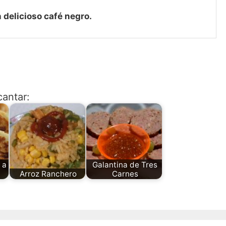
 delicioso café negro.
cantar:
 a
Galantina de Tres
Arroz Ranchero
Carnes