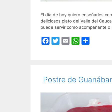
El día de hoy quiero enseñarles co
deliciosos plato del Valle del Cau
puede servir como acompañante o a
F
T
E
W
C
a
w
m
h
o
c
itt
ai
at
m
e
er
l
s
p
b
A
ar
Postre de Guanába
o
p
tir
o
p
k