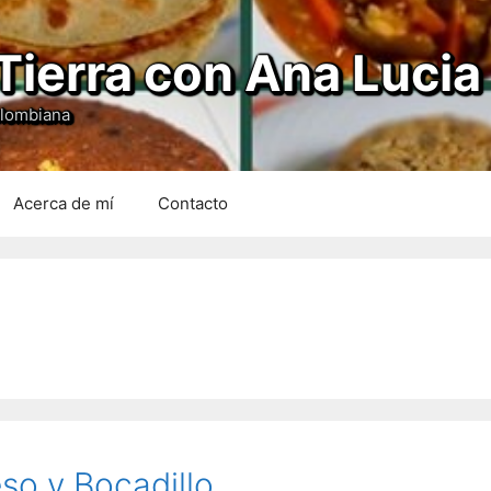
Tierra con Ana Lucia
olombiana
Acerca de mí
Contacto
so y Bocadillo