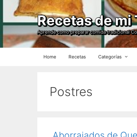
Recetas de mi 
Aprende como preparar comida tradicional C
Home
Recetas
Categorías
Postres
Aborrajados de Que