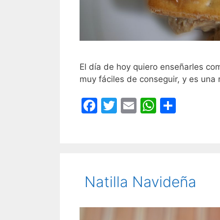
El día de hoy quiero enseñarles com
muy fáciles de conseguir, y es una 
F
T
E
W
C
a
w
m
h
o
c
itt
ai
at
m
e
er
l
s
p
b
A
ar
Natilla Navideña
o
p
tir
o
p
k