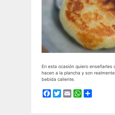
En esta ocasión quiero enseñarles
hacen a la plancha y son realmente
bebida caliente.
F
T
E
W
C
a
w
m
h
o
c
itt
ai
at
m