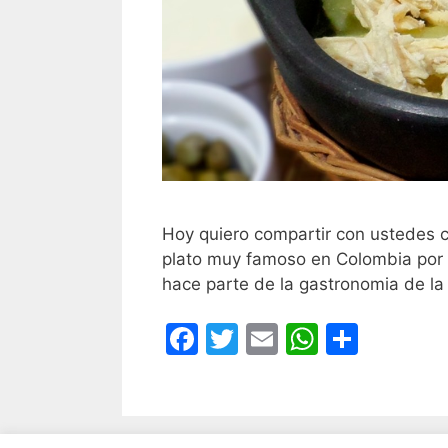
Hoy quiero compartir con ustedes c
plato muy famoso en Colombia por s
hace parte de la gastronomia de la
F
T
E
W
C
a
w
m
h
o
c
itt
ai
at
m
e
er
l
s
p