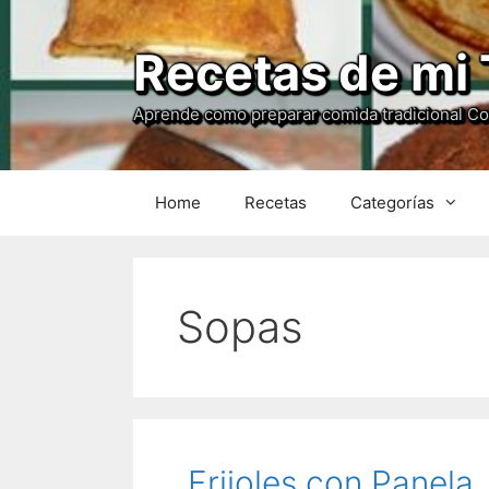
Recetas de mi 
Aprende como preparar comida tradicional C
Home
Recetas
Categorías
Sopas
Frijoles con Panela