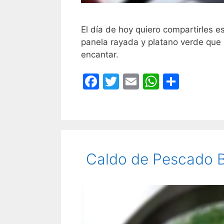
El día de hoy quiero compartirles es
panela rayada y platano verde que l
encantar.
F
T
E
W
C
a
w
m
h
o
c
itt
ai
at
m
e
er
l
s
p
b
A
ar
Caldo de Pescado 
o
p
tir
o
p
k