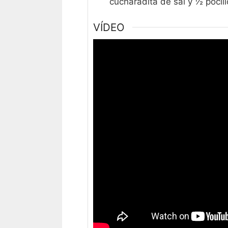
cucharadita de sal y ½ pocil
VÍDEO