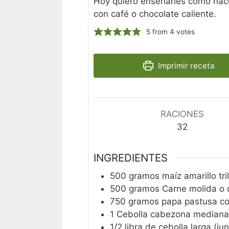
Hoy quiero enseñarles como hac
con café o chocolate caliente.
5
from
4
votes
Imprimir receta
RACIONES
32
INGREDIENTES
500
gramos
maíz amarillo tri
500
gramos
Carne molida o
750
gramos
papa pastusa co
1
Cebolla cabezona mediana
1/2
libra de cebolla larga (ju