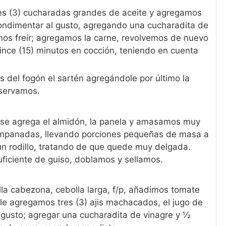
es (3) cucharadas grandes de aceite y agregamos
condimentar al gusto, agregando una cucharadita de
mos freír; agregamos la carne, revolvemos de nuevo
ince (15) minutos en cocción, teniendo en cuenta
 del fogón el sartén agregándole por último la
eservamos.
 se agrega el almidón, la panela y amasamos muy
empanadas, llevando porciones pequeñas de masa a
un rodillo, tratando de que quede muy delgada.
iciente de guiso, doblamos y sellamos.
la cabezona, cebolla larga, f/p, añadimos tomate
a, le agregamos tres (3) ajis machacados, el jugo de
l gusto; agregar una cucharadita de vinagre y ½