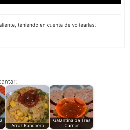
aliente, teniendo en cuenta de voltearlas.
cantar:
na
Galantina de Tres
Arroz Ranchero
Carnes