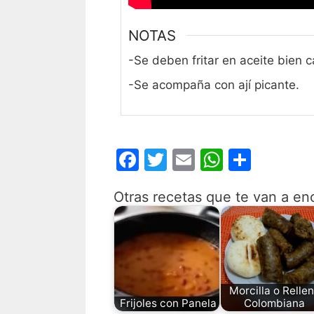
NOTAS
-Se deben fritar en aceite bien c
-Se acompaña con ají picante.
F
T
E
W
C
a
w
m
h
o
Otras recetas que te van a en
c
itt
ai
at
m
e
er
l
s
p
b
A
ar
o
p
tir
o
p
Morcilla o Relle
Frijoles con Panela
Colombiana