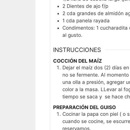
2
Dientes de ajo f/p
2
cda
grandes de almidón ag
1
cda
panela rayada
Condimentos: 1 cucharadita d
al gusto.
INSTRUCCIONES
COCCIÓN DEL MAÍZ
Dejar el maíz dos (2) días e
no se fermente. Al momento 
una olla a presión, agregar 
color a la masa. LLevar al f
tiempo se saca y se hace cho
PREPARACIÓN DEL GUISO
Cocinar la papa con piel ( o 
cuando se cocine, se escurre,
reservamos.