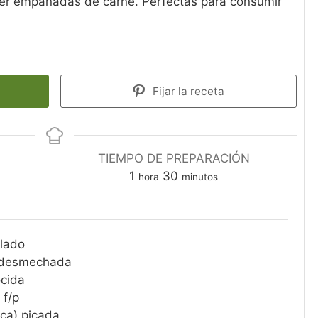
er empanadas de carne. Perfectas para consumir
Fijar la receta
TIEMPO DE PREPARACIÓN
1
30
hora
minutos
llado
 desmechada
cida
 f/p
nca) picada