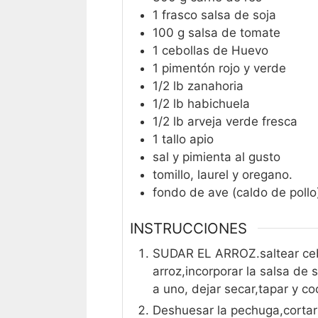
1
frasco
salsa de soja
100
g
salsa de tomate
1
cebollas de Huevo
1
pimentón rojo y verde
1/2
lb
zanahoria
1/2
lb
habichuela
1/2
lb
arveja verde fresca
1
tallo
apio
sal y pimienta al gusto
tomillo, laurel y oregano.
fondo de ave (caldo de pollo
INSTRUCCIONES
SUDAR EL ARROZ.saltear cebo
arroz,incorporar la salsa de 
a uno, dejar secar,tapar y c
Deshuesar la pechuga,cortar