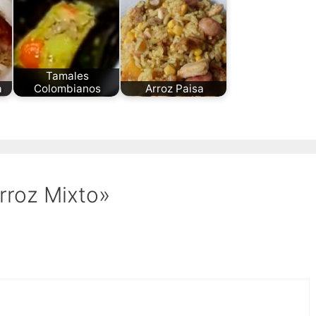
Tamales
a
Colombianos
Arroz Paisa
rroz Mixto»