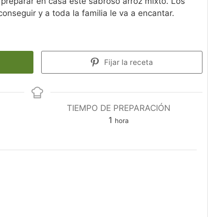
 preparar en casa este sabroso arroz mixto. Los
onseguir y a toda la familia le va a encantar.
Fijar la receta
TIEMPO DE PREPARACIÓN
1
hora