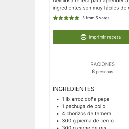
Deliciosa receta para aprender a
ingredientes son muy fáciles de c
5
from
5
votes
Imprimir receta
RACIONES
8
personas
INGREDIENTES
1
lb
arroz doña pepa
1
pechuga de pollo
4
chorizos de ternera
300
g
pierna de cerdo
300
g
carne de res