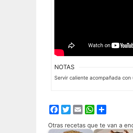
NOTAS
Servir caliente acompañada con
F
T
E
W
C
a
w
m
h
o
Otras recetas que te van a en
c
itt
ai
at
m