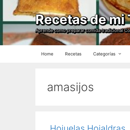
Recetas de mi 
Aprende como preparar comida tradicional C
Home
Recetas
Categorías
amasijos
Hojuelas Hojaldras