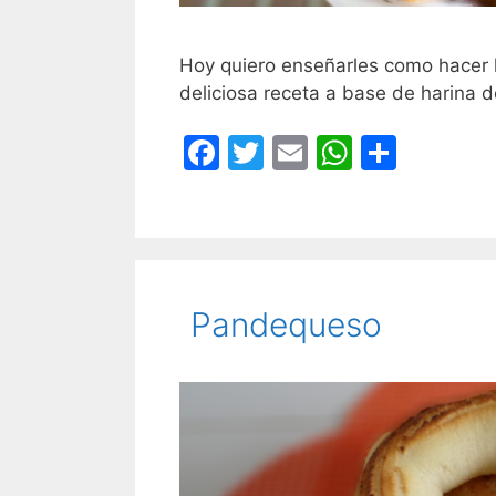
Hoy quiero enseñarles como hacer 
deliciosa receta a base de harina d
F
T
E
W
C
a
w
m
h
o
c
itt
ai
at
m
e
er
l
s
p
b
A
ar
Pandequeso
o
p
tir
o
p
k