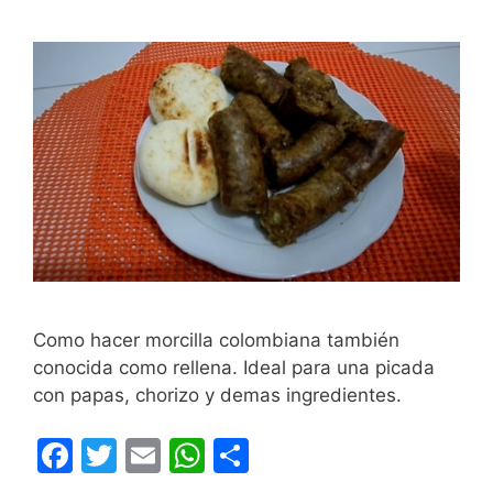
Como hacer morcilla colombiana también
conocida como rellena. Ideal para una picada
con papas, chorizo y demas ingredientes.
F
T
E
W
C
a
w
m
h
o