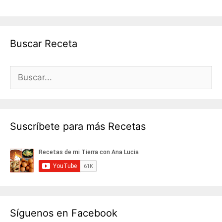
c
itt
ai
at
m
e
er
l
s
p
b
A
ar
Buscar Receta
o
p
tir
o
p
k
Suscríbete para más Recetas
Síguenos en Facebook